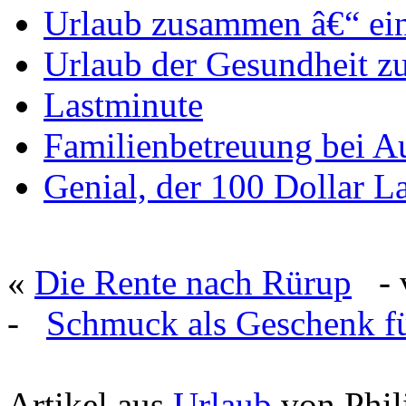
Urlaub zusammen â€“ ein
Urlaub der Gesundheit zu
Lastminute
Familienbetreuung bei A
Genial, der 100 Dollar La
«
Die Rente nach Rürup
- v
-
Schmuck als Geschenk f
Artikel aus
Urlaub
von Phil