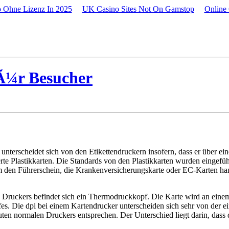
 Ohne Lizenz In 2025
UK Casino Sites Not On Gamstop
Online
Ã¼r Besucher
r unterscheidet sich von den Etikettendruckern insofern, dass er über e
e Plastikkarten. Die Standards von den Plastikkarten wurden eingeführt,
um den Führerschein, die Krankenversicherungskarte oder EC-Karten ha
es Druckers befindet sich ein Thermodruckkopf. Die Karte wird an ein
fes. Die dpi bei einem Kartendrucker unterscheiden sich sehr von der 
guten normalen Druckers entsprechen. Der Unterschied liegt darin, das