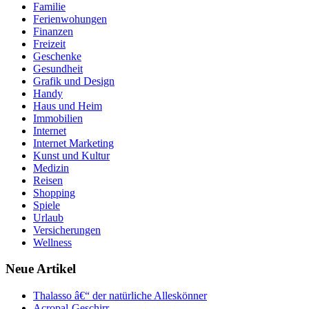
Familie
Ferienwohungen
Finanzen
Freizeit
Geschenke
Gesundheit
Grafik und Design
Handy
Haus und Heim
Immobilien
Internet
Internet Marketing
Kunst und Kultur
Medizin
Reisen
Shopping
Spiele
Urlaub
Versicherungen
Wellness
Neue Artikel
Thalasso â€“ der natürliche Alleskönner
Acropal-Geschirr