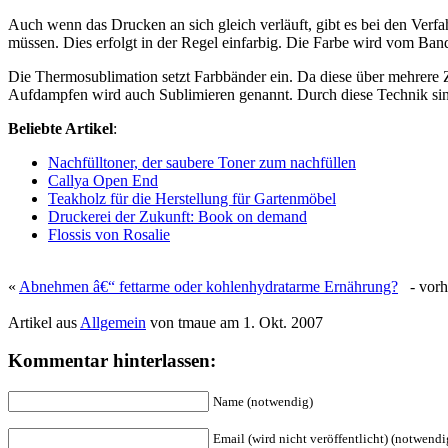
Auch wenn das Drucken an sich gleich verläuft, gibt es bei den Verfa
müssen. Dies erfolgt in der Regel einfarbig. Die Farbe wird vom Band
Die Thermosublimation setzt Farbbänder ein. Da diese über mehrere
Aufdampfen wird auch Sublimieren genannt. Durch diese Technik sind
Beliebte Artikel
:
Nachfülltoner, der saubere Toner zum nachfüllen
Callya Open End
Teakholz für die Herstellung für Gartenmöbel
Druckerei der Zukunft: Book on demand
Flossis von Rosalie
«
Abnehmen â€“ fettarme oder kohlenhydratarme Ernährung?
- vorhe
Artikel aus
Allgemein
von tmaue am 1. Okt. 2007
Kommentar hinterlassen:
Name (notwendig)
Email (wird nicht veröffentlicht) (notwendi