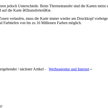
hren jedoch Unterschiede. Beim Thermotransfer sind die Karten meist s
 auf die Karte â€žtransferiertâ€œ.
 Zonen verlaufen, muss die Karte immer wieder am Druckkopf vorbeige
 Farbtiefen von bis zu 16 Millionen Farben möglich.
rgehender / nächster Artikel -
Werbeagentur und Internet
»
g)